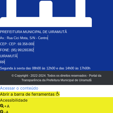
PREFEITURA MUNICIPAL DE UIRAMUTÃ
Av.: Rua Cici Mota, S/N - Centro
CEP: CEP: 69.358-000
FONE: (95) 991265382
UIRAMUTÃ
RR
Segunda à sexta das 08h00 às 12h00 e das 14h00 às 17h00h
© Copyright - 2022-2024. Todos os direitos reservados - Portal da
Transparência da Prefeitura Municipal de Uiramutã
Acessar o conteúdo
Abrir a barra de ferramentas
Acessibilidade
+A
-A