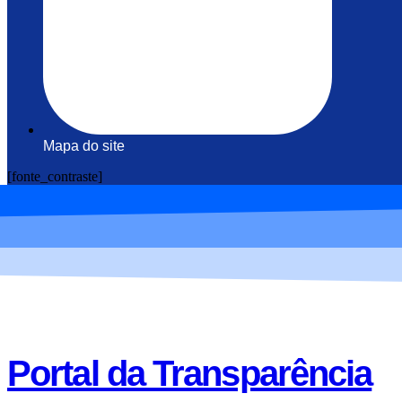
Mapa do site
[fonte_contraste]
Portal da Transparência