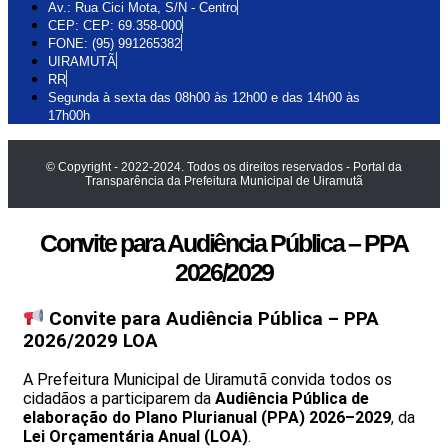
Av.: Rua Cici Mota, S/N - Centro
CEP: CEP: 69.358-000
FONE: (95) 991265382
UIRAMUTÃ
RR
Segunda à sexta das 08h00 às 12h00 e das 14h00 às
17h00h
© Copyright - 2022-2024. Todos os direitos reservados - Portal da
Transparência da Prefeitura Municipal de Uiramutã
Convite para Audiência Pública – PPA
2026/2029
Convite para Audiência Pública – PPA
2026/2029 LOA
A Prefeitura Municipal de Uiramutã convida todos os
cidadãos a participarem da
Audiência Pública de
elaboração do Plano Plurianual (PPA) 2026–2029
, da
Lei Orçamentária Anual (LOA)
.