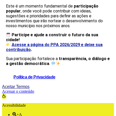
Este é um momento fundamental de
participação
popular
, onde você pode contribuir com ideias,
sugestões e prioridades para definir as ações e
investimentos que irão nortear o desenvolvimento do
nosso município nos próximos anos.
Participe e ajude a construir o futuro da sua
cidade!
Acesse a página do PPA 2026/2029 e deixe sua
contribuição
.
Sua participação fortalece a
transparência, o diálogo e
a gestão democrática
.
Utilizamos cookies e tecnologias semelhantes de acordo com
nossa
Política de Privacidade
, ao continuar, você concorda com
estas condições.
Aceitar Termos
Acessar o conteúdo
Abrir a barra de ferramentas
Acessibilidade
+A