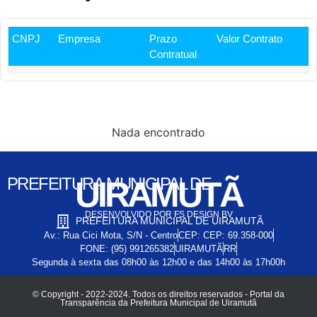
CNPJ
Empresa
Prazo
Valor Contrato
Contratual
Nada encontrado
PREFEITURA MUNICIPAL DE
UIRAMUTÃ
DESENVOLVIDO POR FS DESIGN BV
PREFEITURA MUNICIPAL DE UIRAMUTÃ
Av.: Rua Cici Mota, S/N - Centro
CEP: CEP: 69.358-000
FONE: (95) 991265382
UIRAMUTÃ
RR
Segunda à sexta das 08h00 às 12h00 e das 14h00 às 17h00h
© Copyright - 2022-2024. Todos os direitos reservados - Portal da
Transparência da Prefeitura Municipal de Uiramutã