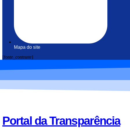
Mapa do site
[fonte_contraste]
Portal da Transparência