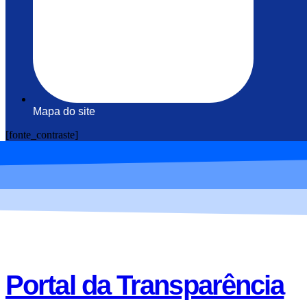
Mapa do site
[fonte_contraste]
Portal da Transparência