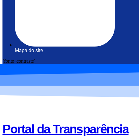
Mapa do site
[fonte_contraste]
Portal da Transparência