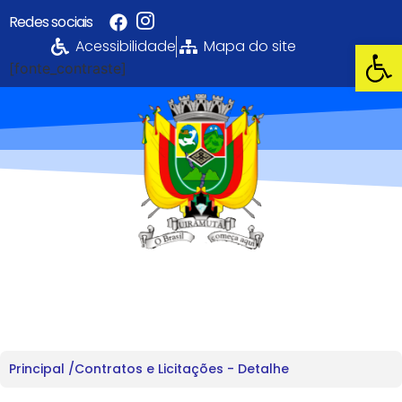
Redes sociais
Abrir 
Acessibilidade
Mapa do site
[fonte_contraste]
Portal da
Transparência
PREFEITURA MUNICIPAL DE UIRAMUTÃ
Principal /
Contratos e Licitações - Detalhe