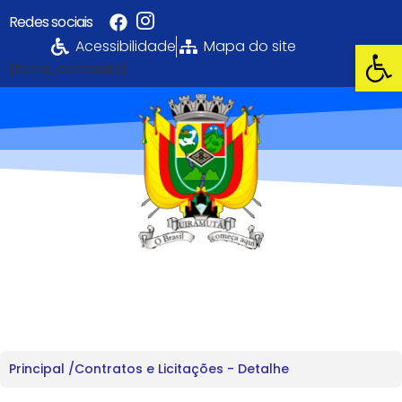
Redes sociais
Abrir 
Acessibilidade
Mapa do site
[fonte_contraste]
Portal da
Transparência
PREFEITURA MUNICIPAL DE UIRAMUTÃ
Principal /
Contratos e Licitações - Detalhe