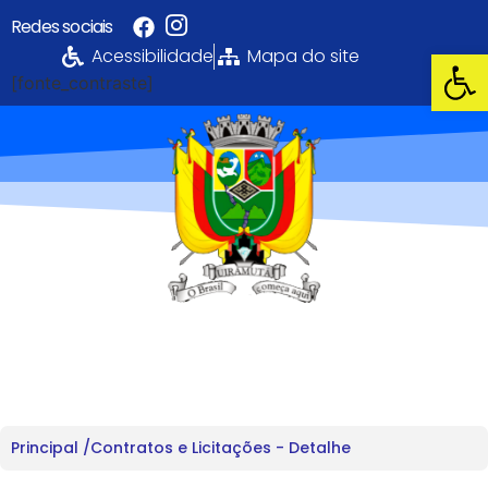
Redes sociais
Abrir 
Acessibilidade
Mapa do site
[fonte_contraste]
Portal da
Transparência
PREFEITURA MUNICIPAL DE UIRAMUTÃ
Principal /
Contratos e Licitações - Detalhe