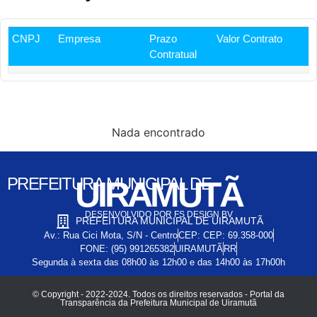
CNPJ
Empresa
Prazo
Valor Contrato
Contratual
Nada encontrado
PREFEITURA MUNICIPAL DE
UIRAMUTÃ
DESENVOLVIDO POR FS DESIGN BV
PREFEITURA MUNICIPAL DE UIRAMUTÃ
Av.: Rua Cici Mota, S/N - Centro
CEP: CEP: 69.358-000
FONE: (95) 991265382
UIRAMUTÃ
RR
Segunda à sexta das 08h00 às 12h00 e das 14h00 às 17h00h
© Copyright - 2022-2024. Todos os direitos reservados - Portal da
Transparência da Prefeitura Municipal de Uiramutã