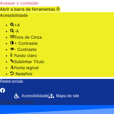
Acessar o conteúdo
Abrir a barra de ferramentas
Acessibilidade
+A
-A
Tons de Cinza
+ Contraste
- Contraste
Fundo claro
Sublinhar Título
Fonte legível
Redefinir
Skip
Redes sociais
to
content
Acessibilidade
Mapa do site
[fonte_contraste]