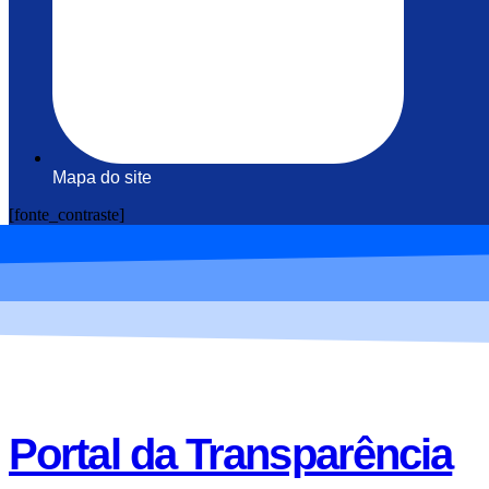
Mapa do site
[fonte_contraste]
Portal da Transparência