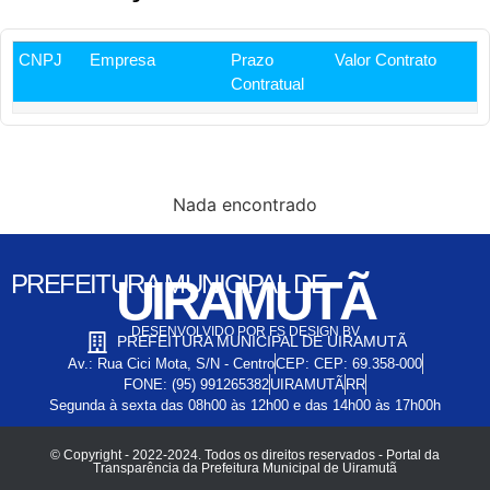
CNPJ
Empresa
Prazo
Valor Contrato
Contratual
Nada encontrado
PREFEITURA MUNICIPAL DE
UIRAMUTÃ
DESENVOLVIDO POR FS DESIGN BV
PREFEITURA MUNICIPAL DE UIRAMUTÃ
Av.: Rua Cici Mota, S/N - Centro
CEP: CEP: 69.358-000
FONE: (95) 991265382
UIRAMUTÃ
RR
Segunda à sexta das 08h00 às 12h00 e das 14h00 às 17h00h
© Copyright - 2022-2024. Todos os direitos reservados - Portal da
Transparência da Prefeitura Municipal de Uiramutã