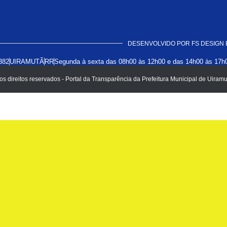
DESENVOLVIDO POR FS DESIGN 
382
UIRAMUTÃ
RR
Segunda à sexta das 08h00 às 12h00 e das 14h00 às 17h
s direitos reservados - Portal da Transparência da Prefeitura Municipal de Uiramu