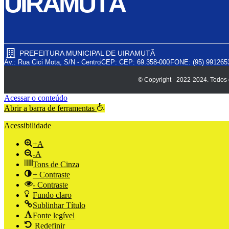
UIRAMUTÃ
PREFEITURA MUNICIPAL DE UIRAMUTÃ
Av.: Rua Cici Mota, S/N - Centro
CEP: CEP: 69.358-000
FONE: (95) 991265
© Copyright - 2022-2024. Todos o
Acessar o conteúdo
Abrir a barra de ferramentas
Acessibilidade
+A
-A
Tons de Cinza
+ Contraste
- Contraste
Fundo claro
Sublinhar Título
Fonte legível
Redefinir