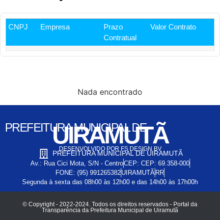
CNPJ
Empresa
Prazo
Valor Contrato
Contratual
Nada encontrado
PREFEITURA MUNICIPAL DE
UIRAMUTÃ
DESENVOLVIDO POR FS DESIGN BV
PREFEITURA MUNICIPAL DE UIRAMUTÃ
Av.: Rua Cici Mota, S/N - Centro
CEP: CEP: 69.358-000
FONE: (95) 991265382
UIRAMUTÃ
RR
Segunda à sexta das 08h00 às 12h00 e das 14h00 às 17h00h
© Copyright - 2022-2024. Todos os direitos reservados - Portal da
Transparência da Prefeitura Municipal de Uiramutã