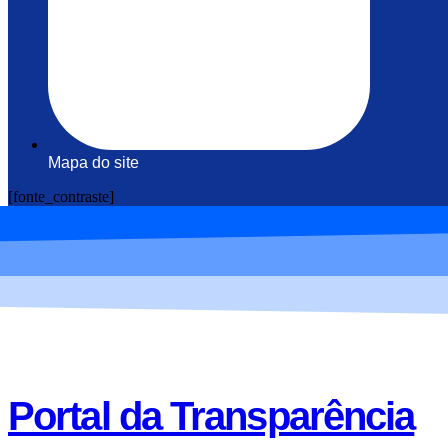
Mapa do site
[fonte_contraste]
Portal da Transparência