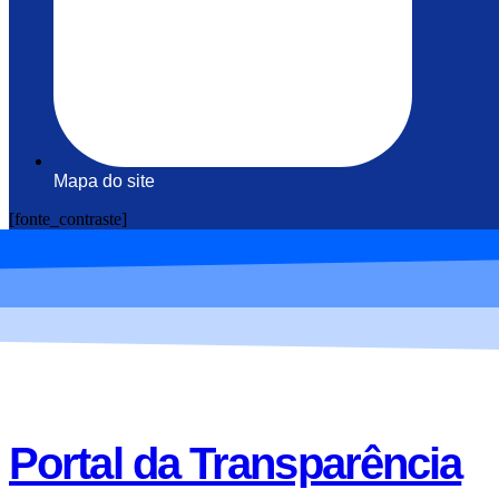
Mapa do site
[fonte_contraste]
Portal da Transparência