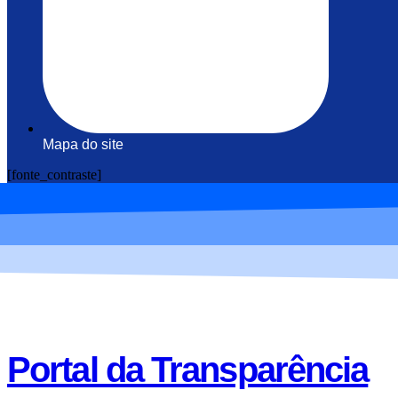
Mapa do site
[fonte_contraste]
Portal da Transparência