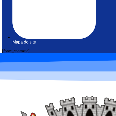
Mapa do site
[fonte_contraste]