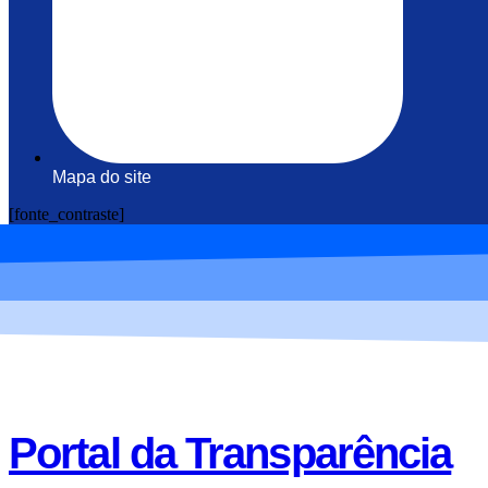
Mapa do site
[fonte_contraste]
Portal da Transparência