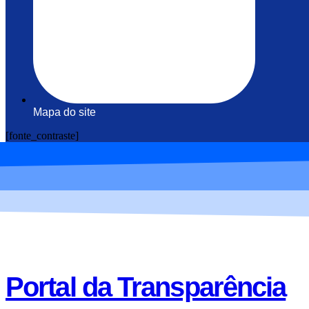
Mapa do site
[fonte_contraste]
Portal da Transparência