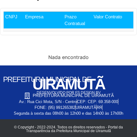
CNPJ
Empresa
Prazo
Valor Contrato
Contratual
Nada encontrado
PREFEITURA MUNICIPAL DE
UIRAMUTÃ
DESENVOLVIDO POR FS DESIGN BV
PREFEITURA MUNICIPAL DE UIRAMUTÃ
Av.: Rua Cici Mota, S/N - Centro
CEP: CEP: 69.358-000
FONE: (95) 991265382
UIRAMUTÃ
RR
Segunda à sexta das 08h00 às 12h00 e das 14h00 às 17h00h
© Copyright - 2022-2024. Todos os direitos reservados - Portal da
Transparência da Prefeitura Municipal de Uiramutã