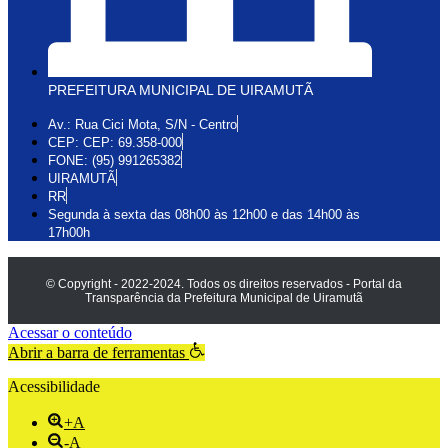
PREFEITURA MUNICIPAL DE UIRAMUTÃ
Av.: Rua Cici Mota, S/N - Centro
CEP: CEP: 69.358-000
FONE: (95) 991265382
UIRAMUTÃ
RR
Segunda à sexta das 08h00 às 12h00 e das 14h00 às
17h00h
© Copyright - 2022-2024. Todos os direitos reservados - Portal da
Transparência da Prefeitura Municipal de Uiramutã
Acessar o conteúdo
Abrir a barra de ferramentas
Acessibilidade
+A
-A