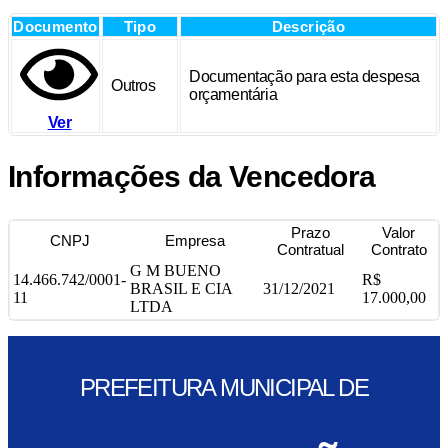
Documento
Tipo
Descrição
Documentação para esta despesa
Outros
orçamentária
Ver
Informações da Vencedora
Prazo
Valor
CNPJ
Empresa
Contratual
Contrato
G M BUENO
14.466.742/0001-
R$
BRASIL E CIA
31/12/2021
11
17.000,00
LTDA
PREFEITURA MUNICIPAL DE