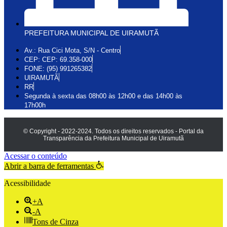
PREFEITURA MUNICIPAL DE UIRAMUTÃ
Av.: Rua Cici Mota, S/N - Centro
CEP: CEP: 69.358-000
FONE: (95) 991265382
UIRAMUTÃ
RR
Segunda à sexta das 08h00 às 12h00 e das 14h00 às
17h00h
© Copyright - 2022-2024. Todos os direitos reservados - Portal da
Transparência da Prefeitura Municipal de Uiramutã
Acessar o conteúdo
Abrir a barra de ferramentas
Acessibilidade
+A
-A
Tons de Cinza