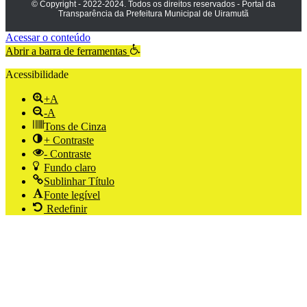
© Copyright - 2022-2024. Todos os direitos reservados - Portal da
Transparência da Prefeitura Municipal de Uiramutã
Acessar o conteúdo
Abrir a barra de ferramentas
Acessibilidade
+A
-A
Tons de Cinza
+ Contraste
- Contraste
Fundo claro
Sublinhar Título
Fonte legível
Redefinir