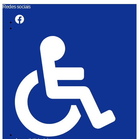
Skip
Redes sociais
to
content