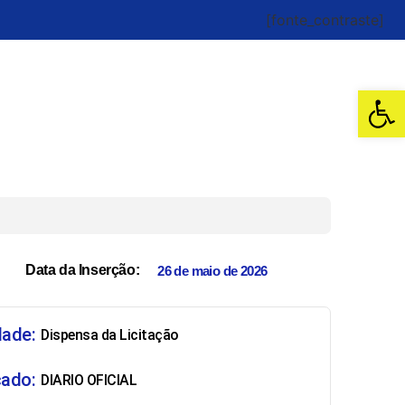
[fonte_contraste]
Abrir 
Data da Inserção:
26 de maio de 2026
dade:
Dispensa da Licitação
cado:
DIARIO OFICIAL