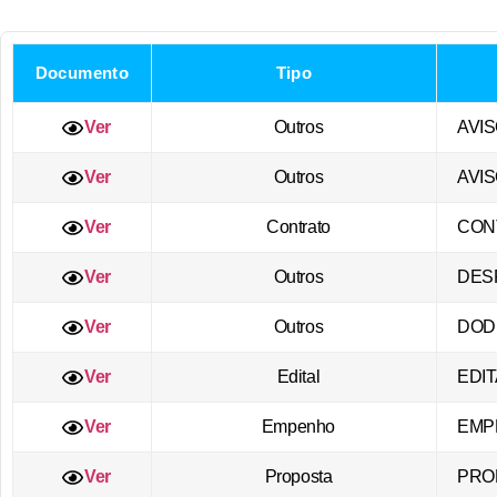
Documento
Tipo
Ver
Outros
AVIS
Ver
Outros
AVIS
Ver
Contrato
CON
Ver
Outros
DES
Ver
Outros
DOD 
Ver
Edital
EDIT
Ver
Empenho
EMP
Ver
Proposta
PRO