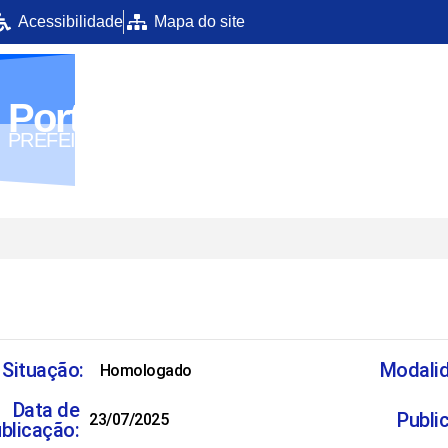
Acessibilidade
Mapa do site
Portal da Transparência
PREFEITURA MUNICIPAL DE UIRAMUTÃ
Situação:
Modali
Homologado
Data de
Publi
23/07/2025
blicação: