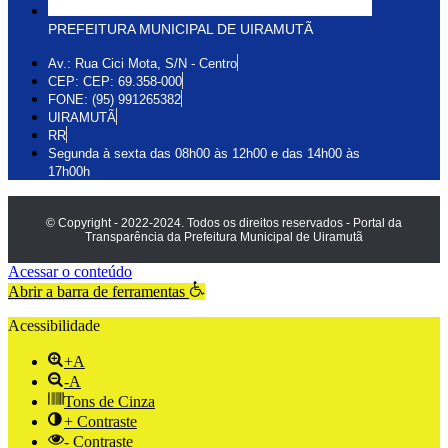
PREFEITURA MUNICIPAL DE UIRAMUTÃ
Av.: Rua Cici Mota, S/N - Centro
CEP: CEP: 69.358-000
FONE: (95) 991265382
UIRAMUTÃ
RR
Segunda à sexta das 08h00 às 12h00 e das 14h00 às
17h00h
© Copyright - 2022-2024. Todos os direitos reservados - Portal da
Transparência da Prefeitura Municipal de Uiramutã
Acessar o conteúdo
Abrir a barra de ferramentas
Acessibilidade
+A
-A
Tons de Cinza
+ Contraste
- Contraste