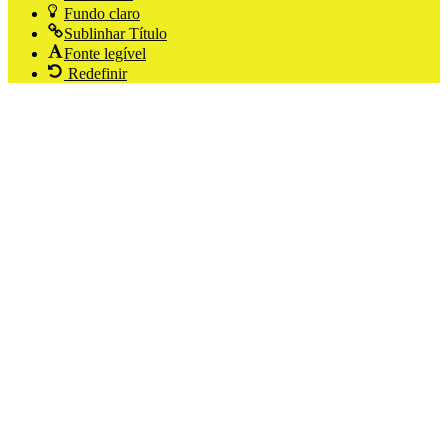
Fundo claro
Sublinhar Título
Fonte legível
Redefinir