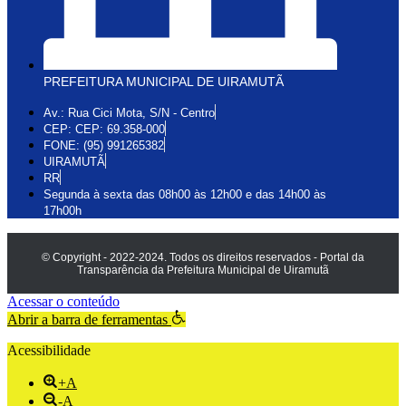
PREFEITURA MUNICIPAL DE UIRAMUTÃ
Av.: Rua Cici Mota, S/N - Centro
CEP: CEP: 69.358-000
FONE: (95) 991265382
UIRAMUTÃ
RR
Segunda à sexta das 08h00 às 12h00 e das 14h00 às
17h00h
© Copyright - 2022-2024. Todos os direitos reservados - Portal da
Transparência da Prefeitura Municipal de Uiramutã
Acessar o conteúdo
Abrir a barra de ferramentas
Acessibilidade
+A
-A